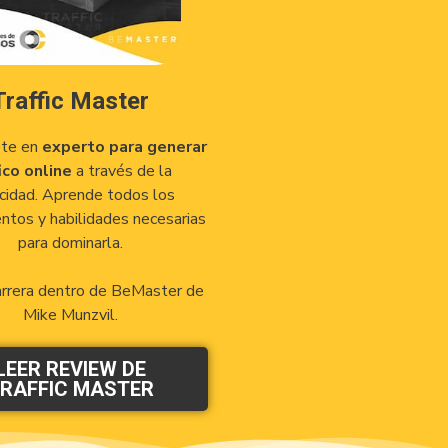
Traffic Master
ete en
experto para generar
ico online
a través de la
icidad. Aprende todos los
ntos y habilidades necesarias
para dominarla.
arrera dentro de BeMaster de
Mike Munzvil.
LEER REVIEW DE
RAFFIC MASTER