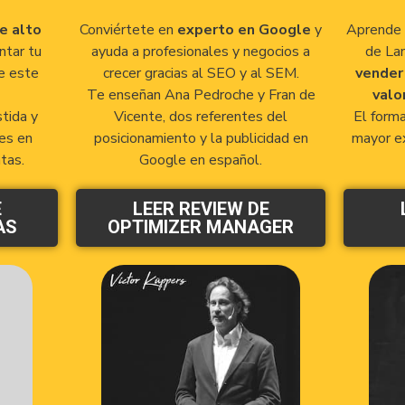
e alto
Conviértete en
experto en Google
y
Aprende 
ntar tu
ayuda a profesionales y negocios a
de Lan
e este
crecer gracias al SEO y al SEM.
vender 
Te enseñan Ana Pedroche y Fran de
valo
tida y
Vicente, dos referentes del
El forma
tes en
posicionamiento y la publicidad en
mayor ex
tas.
Google en español.
E
LEER REVIEW DE
AS
OPTIMIZER MANAGER