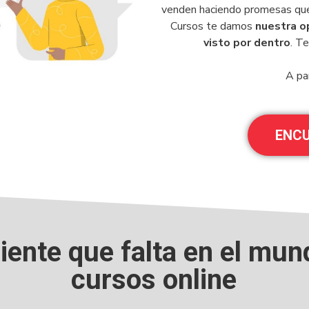
venden haciendo promesas que
Cursos te damos
nuestra o
visto por dentro
. T
A par
ENCU
diente que falta en el mun
cursos online