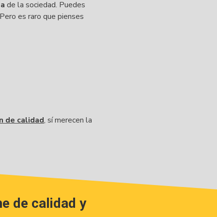
za
de la sociedad. Puedes
… Pero es raro que pienses
n de calidad
, sí merecen la 
ne de calidad y