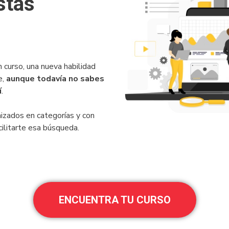
stás
 curso, una nueva habilidad
e,
aunque todavía no sabes
í
.
zados en categorías y con
cilitarte esa búsqueda.
ENCUENTRA TU CURSO