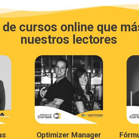
n de cursos online que má
nuestros lectores
as
Optimizer Manager
Fórmu