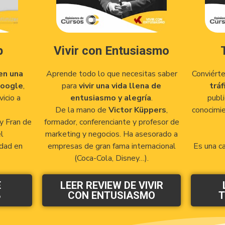
b
Vivir con Entusiasmo
en una
Aprende todo lo que necesitas saber
Conviért
Google
,
para
vivir una vida llena de
tráf
icio a
entusiasmo y alegría
.
publ
De la mano de
Victor Küppers
,
conocimie
y Fran de
formador, conferenciante y profesor de
l
marketing y negocios. Ha asesorado a
idad en
empresas de gran fama internacional
Es una c
(Coca-Cola, Disney…).
E
LEER REVIEW DE VIVIR
B
CON ENTUSIASMO
T